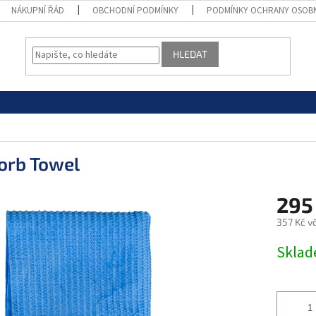
NÁKUPNÍ ŘÁD
OBCHODNÍ PODMÍNKY
PODMÍNKY OCHRANY OSOB
HLEDAT
orb Towel
295
357 Kč v
Měrná
Skla
cena: