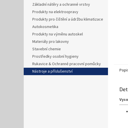
n
Základní nátěry a ochranné vrstvy
e
Produkty na elektroopravy
l
Produkty pro čištění a údržbu klimatizace
Autokosmetika
Produkty na výměnu autoskel
Materiály pro lakovny
Stavební chemie
Prostředky osobní hygieny
Rukavice & Ochranné pracovní pomůcky
Popi
Nástroje a příslušenství
Det
Vyso