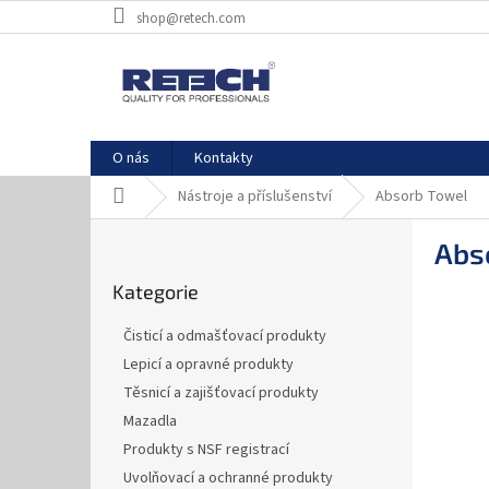
Přejít
shop@retech.com
na
obsah
O nás
Kontakty
Domů
Nástroje a příslušenství
Absorb Towel
P
Abs
o
Přeskočit
s
Kategorie
kategorie
t
r
Čisticí a odmašťovací produkty
a
Lepicí a opravné produkty
n
Těsnicí a zajišťovací produkty
n
í
Mazadla
p
Produkty s NSF registrací
a
Uvolňovací a ochranné produkty