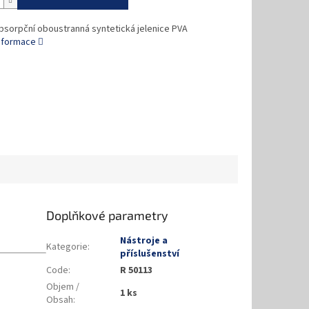
bsorpční oboustranná syntetická jelenice PVA
informace
Doplňkové parametry
Nástroje a
Kategorie
:
příslušenství
Code
:
R 50113
Objem /
1 ks
Obsah
: