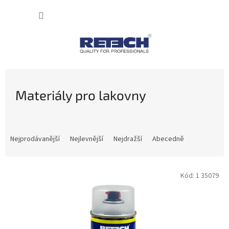
Přejít
NÁKUP
na
obsah
KOŠÍK
Materiály pro lakovny
Ř
a
Nejprodávanější
Nejlevnější
Nejdražší
Abecedně
z
e
V
n
Kód:
1 35079
ý
í
p
p
i
r
s
o
p
d