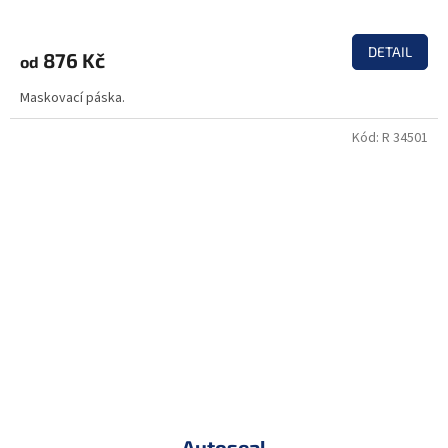
DETAIL
876 Kč
od
Maskovací páska.
Kód:
R 34501
Autoseal