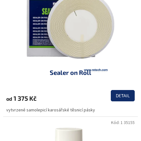
Sealer on Roll
DETAIL
1 375 Kč
od
vytvrzené samolepicí karosářské těsnicí pásky
Kód:
1 35155