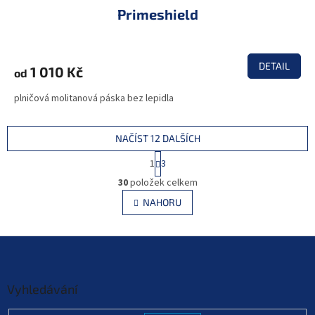
Primeshield
DETAIL
1 010 Kč
od
plničová molitanová páska bez lepidla
NAČÍST 12 DALŠÍCH
S
1
3
t
O
r
30
položek celkem
v
á
l
NAHORU
n
á
k
d
o
v
Z
a
á
c
á
n
í
p
í
p
a
Vyhledávání
r
t
v