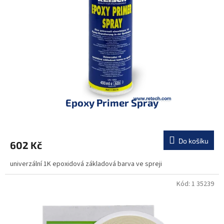
r
u
o
k
d
t
u
ů
k
t
ů
Epoxy Primer Spray
Do košíku
602 Kč
univerzální 1K epoxidová základová barva ve spreji
Kód:
1 35239