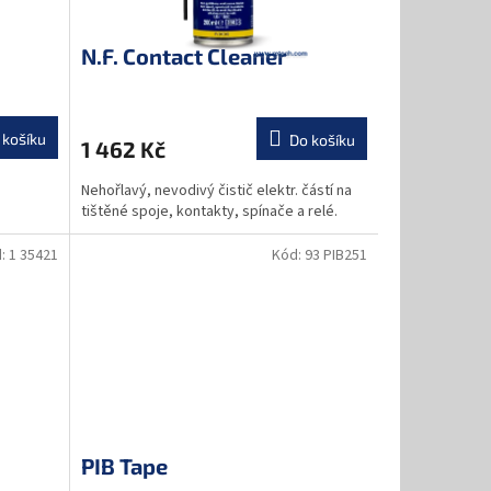
N.F. Contact Cleaner
 košíku
Do košíku
1 462 Kč
Nehořlavý, nevodivý čistič elektr. částí na
tištěné spoje, kontakty, spínače a relé.
d:
1 35421
Kód:
93 PIB251
PIB Tape