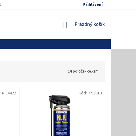
NÍCH ÚDAJŮ
MAPA SERVERU
Přihlášení
NÁKUPNÍ
Prázdný košík
KOŠÍK
14
položek celkem
:
R 34422
Kód:
R 91019