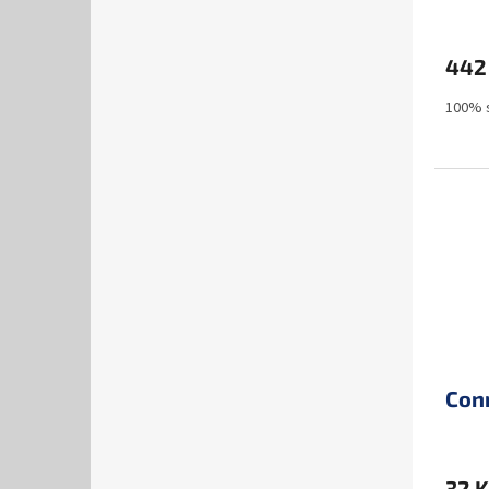
442
100% s
Conn
32 K