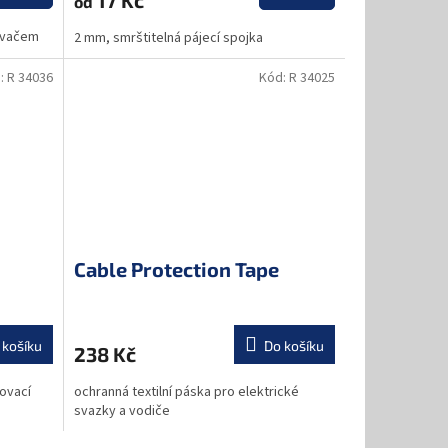
od
lovačem
2 mm, smrštitelná pájecí spojka
:
R 34036
Kód:
R 34025
Cable Protection Tape
 košíku
Do košíku
238 Kč
ovací
ochranná textilní páska pro elektrické
svazky a vodiče