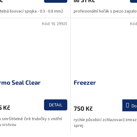
od
telná lisovací spojka - 0.3 - 0.8 mm2
profesionální hořák s piezo zapa
Kód:
91 29925
Kód
rmo Seal Clear
Freezer
DETAIL
Do
5 Kč
750 Kč
 smrštitelné čiré trubičky s vnitřní
rychle působící zchlazovací/zmraz
u vrstvou
sprej