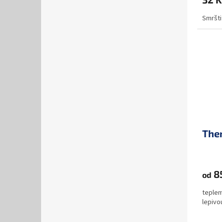
Smršti
The
8
od
teplem
lepivo