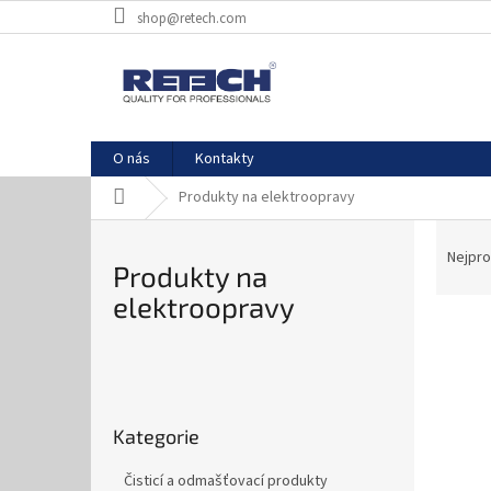
Přejít
shop@retech.com
na
obsah
O nás
Kontakty
Domů
Produkty na elektroopravy
Ř
a
Nejpro
Produkty na
z
elektroopravy
e
V
n
ý
í
P
p
p
o
i
r
Přeskočit
s
s
o
Kategorie
kategorie
t
p
d
r
r
u
Čisticí a odmašťovací produkty