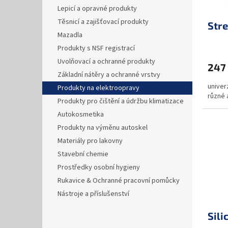
a
o
k
Lepicí a opravné produkty
n
d
t
Těsnicí a zajišťovací produkty
n
u
ů
Stre
í
k
Mazadla
p
t
Produkty s NSF registrací
a
ů
Uvolňovací a ochranné produkty
247
n
Základní nátěry a ochranné vrstvy
e
univer
Produkty na elektroopravy
l
různé 
Produkty pro čištění a údržbu klimatizace
Autokosmetika
Produkty na výměnu autoskel
Materiály pro lakovny
Stavební chemie
Prostředky osobní hygieny
Rukavice & Ochranné pracovní pomůcky
Nástroje a příslušenství
Sili