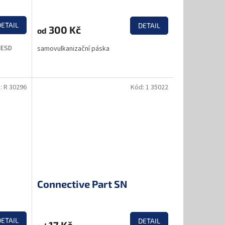
DETAIL
DETAIL
300 Kč
od
 ESD
samovulkanizační páska
:
R 30296
Kód:
1 35022
Connective Part SN
DETAIL
DETAIL
17 Kč