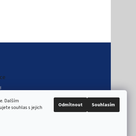
ce
d
podmínky
e. Dalším
ochrany osobních
Odmítnout
Souhlasím
ete souhlas s jejich
eru