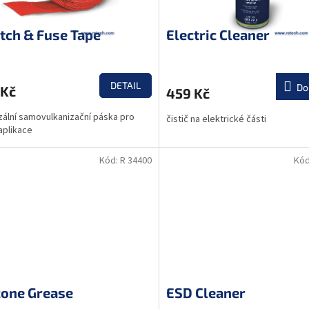
tch & Fuse Tape
Electric Cleaner
DETAIL
Do
 Kč
459 Kč
zální samovulkanizační páska pro
čistič na elektrické části
aplikace
Kód:
R 34400
Kó
cone Grease
ESD Cleaner