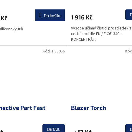
Do košíku
1 916 Kč
 Kč
Vysoce účinný čisticí prostředek s
ilikonový tuk
certifikací dle EN / EIC61340 –
KONCENTRÁT.
Kód:
1 35056
Kód
ective Part Fast
Blazer Torch
DETAIL
č
51 Kč