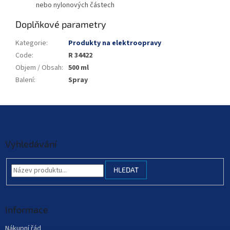
nebo nylonových částech
Doplňkové parametry
Kategorie
:
Produkty na elektroopravy
Code
:
R 34422
Objem / Obsah
:
500 ml
Balení
:
Spray
Z
á
p
a
Vyhledávání
t
í
HLEDAT
Informace
Nákupní řád