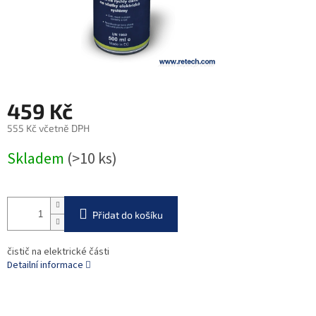
459 Kč
555 Kč včetně DPH
Měrná
Skladem
(>10 ks)
cena:
Přidat do košíku
čistič na elektrické části
Detailní informace