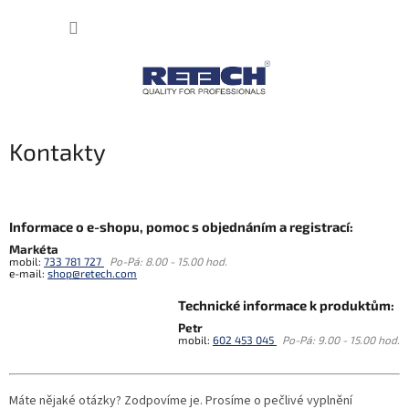
Přejít
NÁKUP
na
obsah
KOŠÍK
Kontakty
Informace o e-shopu, pomoc s objednáním a registrací:
Markéta
mobil:
733 781 727
Po-Pá: 8.00 - 15.00 hod.
e-mail:
shop@retech.com
Technické informace k produktům:
Petr
mobil:
602 453 045
Po-Pá: 9.00 - 15.00 hod.
Máte nějaké otázky? Zodpovíme je. Prosíme o pečlivé vyplnění