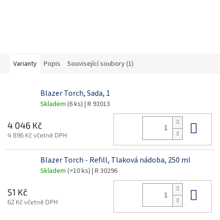
Varianty
Popis
Související soubory (1)
Blazer Torch, Sada, 1
Skladem
(6 ks)
| R 92013
Do 
4 046 Kč
4 896 Kč včetně DPH
Blazer Torch - Refill, Tlaková nádoba, 250 ml
Skladem
(>10 ks)
| R 30296
Do 
51 Kč
62 Kč včetně DPH