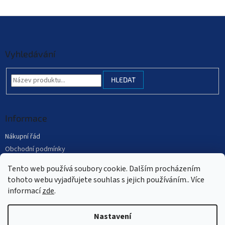
Z
á
p
a
Vyhledávání
t
í
HLEDAT
Informace
Nákupní řád
Obchodní podmínky
Podmínky ochrany osobních údajů
Tento web používá soubory cookie. Dalším procházením
Mapa serveru
tohoto webu vyjadřujete souhlas s jejich používáním.. Více
informací
zde
.
Nastavení
Vytvořil Shoptet