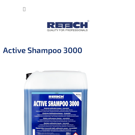
Přejít
NÁKUP
na
obsah
KOŠÍK
Active Shampoo 3000