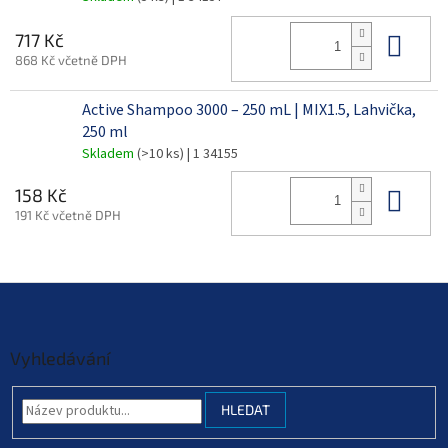
Do 
717 Kč
868 Kč včetně DPH
Active Shampoo 3000 – 250 mL | MIX1.5, Lahvička,
250 ml
Skladem
(>10 ks)
| 1 34155
Do 
158 Kč
191 Kč včetně DPH
Z
á
p
a
Vyhledávání
t
í
HLEDAT