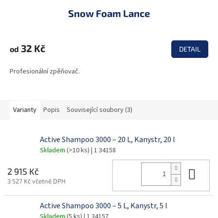
Snow Foam Lance
32 Kč
od
DETAIL
Profesionální zpěňovač.
Varianty
Popis
Související soubory (3)
Active Shampoo 3000 – 20 L, Kanystr, 20 l
Skladem
(>10 ks)
| 1 34158
Do 
2 915 Kč
3 527 Kč včetně DPH
Active Shampoo 3000 – 5 L, Kanystr, 5 l
Skladem
(5 ks)
| 1 34157