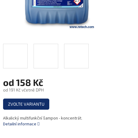
od
158 Kč
od
191 Kč
včetně DPH
Měrná
ZVOLTE VARIANTU
cena:
Alkalický multifunkční šampon - koncentrát.
Detailní informace