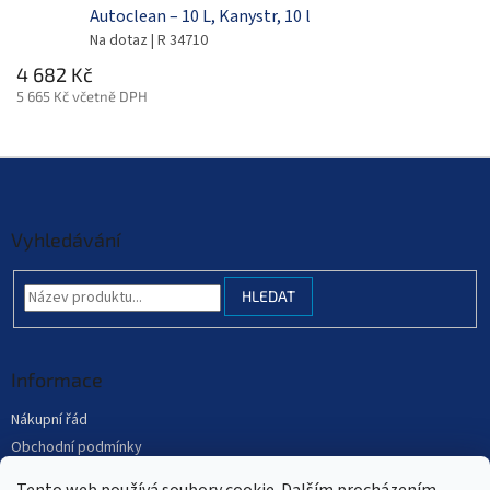
Autoclean – 10 L, Kanystr, 10 l
Na dotaz
| R 34710
4 682 Kč
5 665 Kč včetně DPH
Z
á
p
a
Vyhledávání
t
í
HLEDAT
Informace
Nákupní řád
Obchodní podmínky
Podmínky ochrany osobních údajů