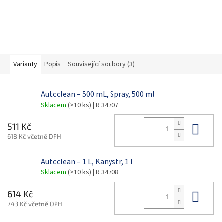
Varianty
Popis
Související soubory (3)
Autoclean – 500 mL, Spray, 500 ml
Skladem
(>10 ks)
| R 34707
Do 
511 Kč
618 Kč včetně DPH
Autoclean – 1 L, Kanystr, 1 l
Skladem
(>10 ks)
| R 34708
Do 
614 Kč
743 Kč včetně DPH