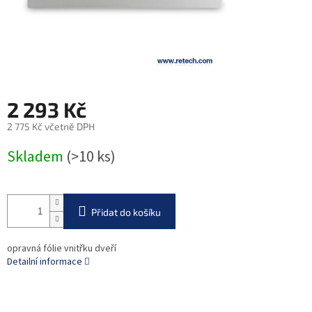
2 293 Kč
2 775 Kč včetně DPH
Měrná
Skladem
(>10 ks)
cena:
Přidat do košíku
opravná fólie vnitřku dveří
Detailní informace