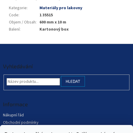
Kategorie
:
Materiály pro lakovny
Code
:
1 35515
Objem / Obsah
:
600 mm x 10 m
Balení
:
Kartonový box
Z
á
p
a
Vyhledávání
t
í
HLEDAT
Informace
Nákupní řád
Obchodní podmínky
Podmínky ochrany osobních údajů