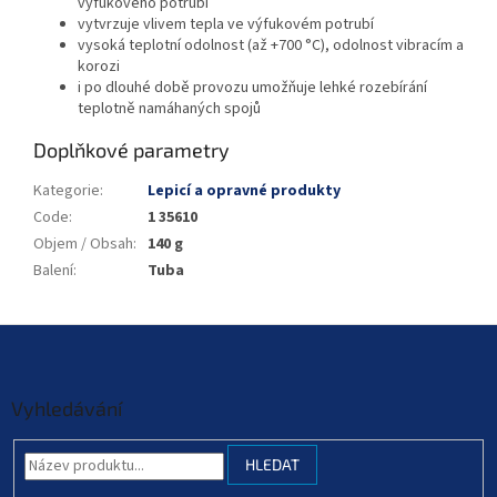
výfukového potrubí
vytvrzuje vlivem tepla ve výfukovém potrubí
vysoká teplotní odolnost (až +700 °C), odolnost vibracím a
korozi
i po dlouhé době provozu umožňuje lehké rozebírání
teplotně namáhaných spojů
Doplňkové parametry
Kategorie
:
Lepicí a opravné produkty
Code
:
1 35610
Objem / Obsah
:
140 g
Balení
:
Tuba
Z
á
p
a
Vyhledávání
t
í
HLEDAT