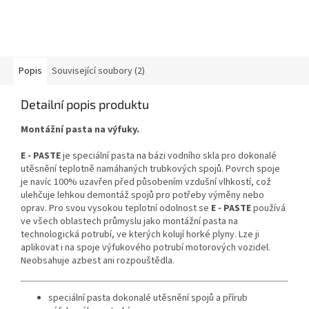
Popis
Související soubory (2)
Detailní popis produktu
Montážní pasta na výfuky.
E - PASTE
je speciální pasta na bázi vodního skla pro dokonalé
utěsnění teplotně namáhaných trubkových spojů. Povrch spoje
je navíc 100% uzavřen před působením vzdušní vlhkostí, což
ulehčuje lehkou demontáž spojů pro potřeby výměny nebo
oprav. Pro svou vysokou teplotní odolnost se
E - PASTE
používá
ve všech oblastech průmyslu jako montážní pasta na
technologická potrubí, ve kterých kolují horké plyny. Lze ji
aplikovat i na spoje výfukového potrubí motorových vozidel.
Neobsahuje azbest ani rozpouštědla.
speciální pasta dokonalé utěsnění spojů a přírub