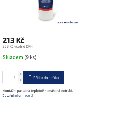
213 Kč
258 Kč včetně DPH
Měrná
Skladem
(9 ks)
cena:
Přidat do košíku
Montážní pasta na teplotně namáhaná potrubí.
Detailní informace