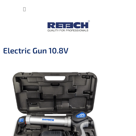
Přejít
NÁKUP
na
obsah
KOŠÍK
Electric Gun 10.8V