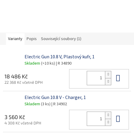
Varianty
Popis
Související soubory (1)
Electric Gun 10.8 V, Plastový kufr, 1
Skladem
(>10 ks)
| R 34890
Do 
18 486 Kč
22 368 Kč včetně DPH
Electric Gun 10.8 V - Charger, 1
Skladem
(3 ks)
| R 34902
Do 
3 560 Kč
4 308 Kč včetně DPH