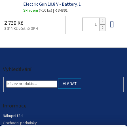
Electric Gun 10.8 V - Battery, 1
Skladem
(>10 ks)
| R 34891
Do 
2 739 Kč
3 314 Kč včetně DPH
Z
á
p
a
Vyhledávání
t
í
HLEDAT
Informace
Nákupní řád
Obchodní podmínky