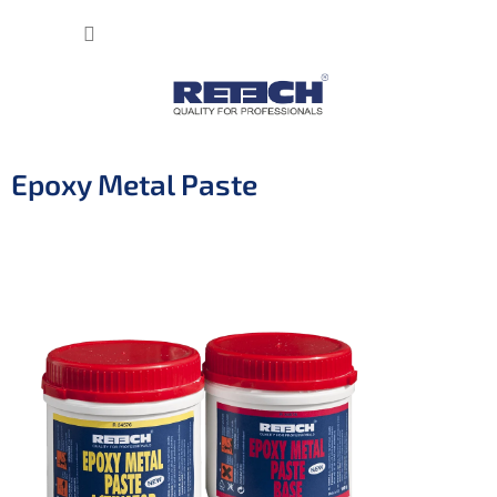
Přejít
NÁKUP
na
obsah
KOŠÍK
Epoxy Metal Paste