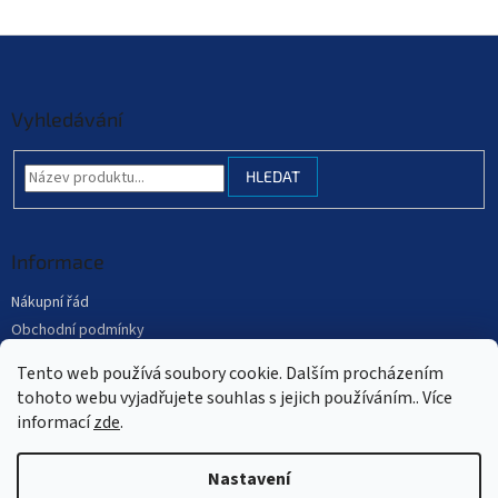
Z
á
p
a
Vyhledávání
t
í
HLEDAT
Informace
Nákupní řád
Obchodní podmínky
Podmínky ochrany osobních údajů
Tento web používá soubory cookie. Dalším procházením
Mapa serveru
tohoto webu vyjadřujete souhlas s jejich používáním.. Více
informací
zde
.
Nastavení
Vytvořil Shoptet