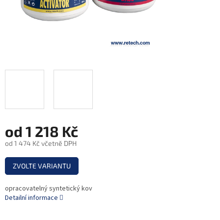
od
1 218 Kč
od
1 474 Kč
včetně DPH
Měrná
ZVOLTE VARIANTU
cena:
opracovatelný syntetický kov
Detailní informace