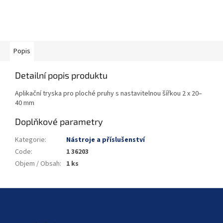
Popis
Detailní popis produktu
Aplikační tryska pro ploché pruhy s nastavitelnou šířkou 2 x 20–
40 mm
Doplňkové parametry
Kategorie
:
Nástroje a příslušenství
Code
:
1 36203
Objem / Obsah
:
1 ks
Z
á
p