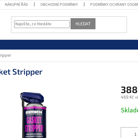
NÁKUPNÍ ŘÁD
OBCHODNÍ PODMÍNKY
PODMÍNKY OCHRANY OSOB
HLEDAT
ripper
ket Stripper
388
469 Kč v
Měrná
Skla
cena: