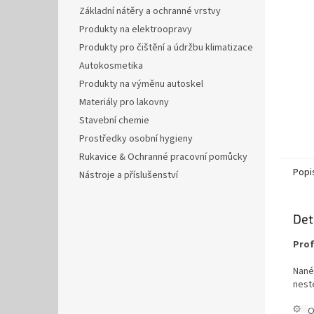
n
Základní nátěry a ochranné vrstvy
e
Produkty na elektroopravy
l
Produkty pro čištění a údržbu klimatizace
Autokosmetika
Produkty na výměnu autoskel
Materiály pro lakovny
Stavební chemie
Prostředky osobní hygieny
Rukavice & Ochranné pracovní pomůcky
Popi
Nástroje a příslušenství
Det
Prof
Nané
nest
O