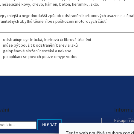
, neželezné kovy, dřevo, kámen, beton, keramiku, sklo.
ejrychlejší a nejjednodušší způsob odstranění karbonových usazenin a špa
ranitelných zbytků těsnění bez poškození motorových částí.
odstraňuje syntetická, korková či fíbrová těsnění
může být použit k odstranění barev a laků
gelopěnové složení nestéká a nekape
po aplikaci se povrch pouze omyje vodou
vání
Informa
Nákupní řá
HLEDAT
Obchodní 
Tento web používá soubory cooki