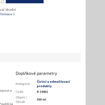
vač těsnění
informace
Doplňkové parametry
Čisticí a odmašťovací
Kategorie
:
produkty
lnavost a
Code
:
R 34402
Objem /
500 ml
Obsah
:
Použití na