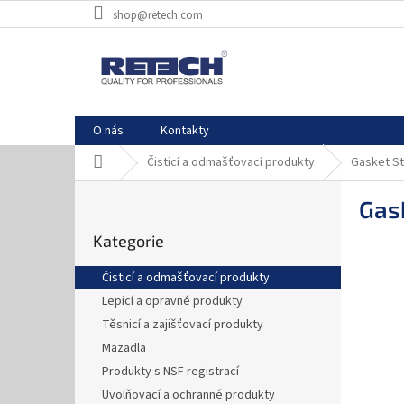
Přejít
shop@retech.com
na
obsah
O nás
Kontakty
Domů
Čisticí a odmašťovací produkty
Gasket St
P
Gas
o
Přeskočit
s
Kategorie
kategorie
t
r
Čisticí a odmašťovací produkty
a
Lepicí a opravné produkty
n
Těsnicí a zajišťovací produkty
n
í
Mazadla
p
Produkty s NSF registrací
a
Uvolňovací a ochranné produkty