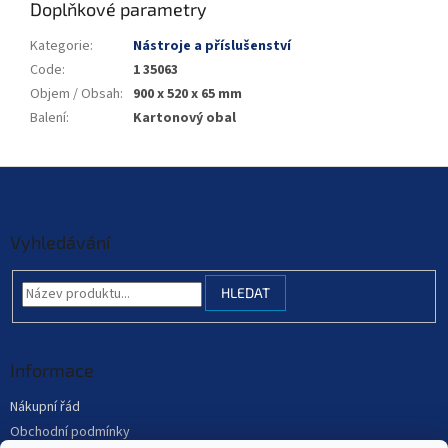
Doplňkové parametry
Kategorie
:
Nástroje a příslušenství
Code
:
1 35063
Objem / Obsah
:
900 x 520 x 65 mm
Balení
:
Kartonový obal
Z
á
p
a
Vyhledávání
t
í
HLEDAT
Informace
Nákupní řád
Obchodní podmínky