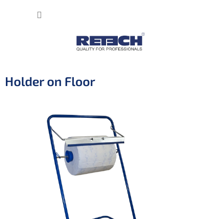
Přejít
NÁKUP
na
obsah
KOŠÍK
Holder on Floor