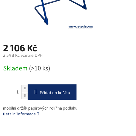
2 106 Kč
2 548 Kč včetně DPH
Měrná
Skladem
(>10 ks)
cena:
Přidat do košíku
mobilní držák papírových rolí "na podlahu
Detailní informace