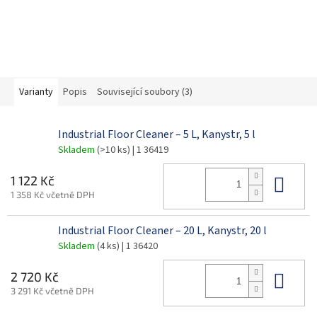
Varianty
Popis
Související soubory (3)
Industrial Floor Cleaner – 5 L, Kanystr, 5 l
Skladem
(>10 ks)
| 1 36419
Do 
1 122 Kč
1 358 Kč včetně DPH
Industrial Floor Cleaner – 20 L, Kanystr, 20 l
Skladem
(4 ks)
| 1 36420
Do 
2 720 Kč
3 291 Kč včetně DPH