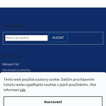
Z
á
p
a
Vyhledávání
t
í
HLEDAT
Informace
Nákupní řád
Obchodní podmínky
Podmínky ochrany osobních údajů
Tento web používá soubory cookie. Dalším procházením
Mapa serveru
tohoto webu vyjadřujete souhlas s jejich používáním.. Více
informací
zde
.
Nastavení
Vytvořil Shoptet