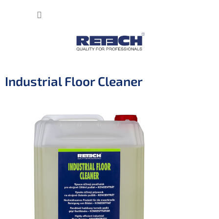
Přejít
NÁKUP
na
obsah
KOŠÍK
Industrial Floor Cleaner