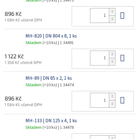
Skladem
(>10 ks)
| 1 34473
Do 
896 Kč
1 084 Kč včetně DPH
MH-820 | DN 804 x 8, 1 ks
Skladem
(>10 ks)
| 1 34491
Do 
1 122 Kč
1 358 Kč včetně DPH
MH-89 | DN 85 x 2, 1 ks
Skladem
(>10 ks)
| 1 34474
Do 
896 Kč
1 084 Kč včetně DPH
MH-133 | DN 125 x 4, 1 ks
Skladem
(>10 ks)
| 1 34478