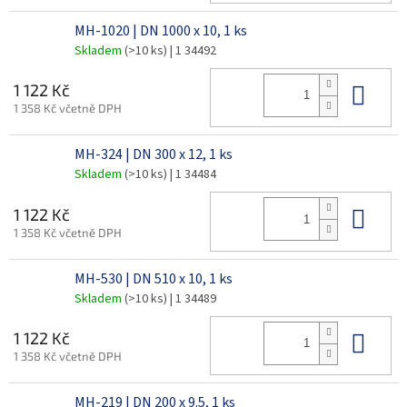
MH-1020 | DN 1000 x 10, 1 ks
Skladem
(>10 ks)
| 1 34492
Do 
1 122 Kč
1 358 Kč včetně DPH
MH-324 | DN 300 x 12, 1 ks
Skladem
(>10 ks)
| 1 34484
Do 
1 122 Kč
1 358 Kč včetně DPH
MH-530 | DN 510 x 10, 1 ks
Skladem
(>10 ks)
| 1 34489
Do 
1 122 Kč
1 358 Kč včetně DPH
MH-219 | DN 200 x 9.5, 1 ks