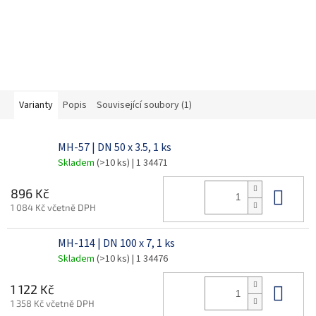
Varianty
Popis
Související soubory (1)
MH-57 | DN 50 x 3.5, 1 ks
Skladem
(>10 ks)
| 1 34471
Do 
896 Kč
1 084 Kč včetně DPH
MH-114 | DN 100 x 7, 1 ks
Skladem
(>10 ks)
| 1 34476
Do 
1 122 Kč
1 358 Kč včetně DPH