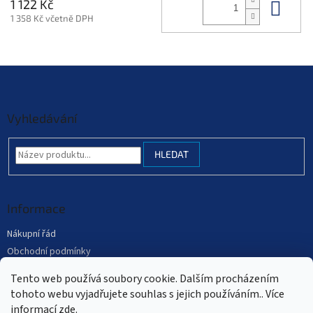
Do 
1 122 Kč
1 358 Kč včetně DPH
Z
á
p
a
Vyhledávání
t
í
HLEDAT
Informace
Nákupní řád
Obchodní podmínky
Podmínky ochrany osobních údajů
Tento web používá soubory cookie. Dalším procházením
Mapa serveru
tohoto webu vyjadřujete souhlas s jejich používáním.. Více
informací
zde
.