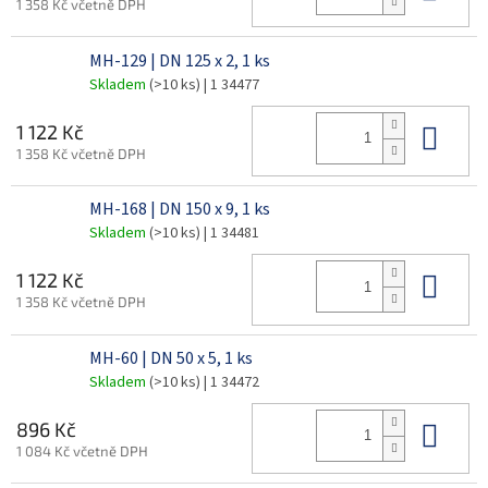
1 358 Kč včetně DPH
MH-129 | DN 125 x 2, 1 ks
Skladem
(>10 ks)
| 1 34477
Do 
1 122 Kč
1 358 Kč včetně DPH
MH-168 | DN 150 x 9, 1 ks
Skladem
(>10 ks)
| 1 34481
Do 
1 122 Kč
1 358 Kč včetně DPH
MH-60 | DN 50 x 5, 1 ks
Skladem
(>10 ks)
| 1 34472
Do 
896 Kč
1 084 Kč včetně DPH