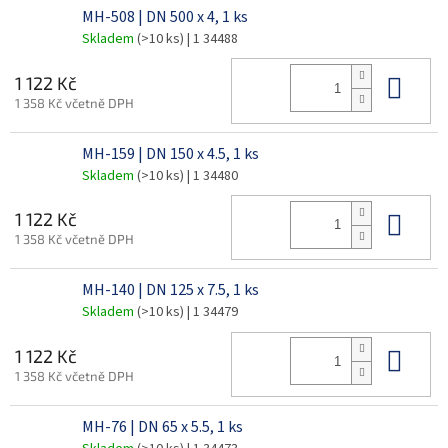
MH-508 | DN 500 x 4, 1 ks
Skladem
(>10 ks)
| 1 34488
Do 
1 122 Kč
1 358 Kč včetně DPH
MH-159 | DN 150 x 4.5, 1 ks
Skladem
(>10 ks)
| 1 34480
Do 
1 122 Kč
1 358 Kč včetně DPH
MH-140 | DN 125 x 7.5, 1 ks
Skladem
(>10 ks)
| 1 34479
Do 
1 122 Kč
1 358 Kč včetně DPH
MH-76 | DN 65 x 5.5, 1 ks