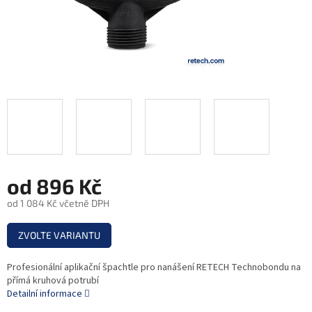
od
896 Kč
od
1 084 Kč
včetně DPH
Měrná
ZVOLTE VARIANTU
cena:
Profesionální aplikační špachtle pro nanášení RETECH Technobondu na
přímá kruhová potrubí
Detailní informace