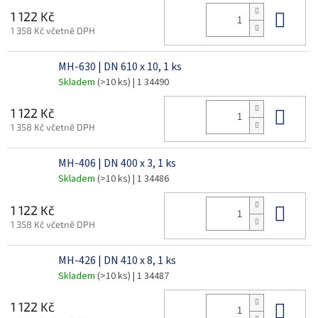
Do 
1 122 Kč
1 358 Kč včetně DPH
MH-630 | DN 610 x 10, 1 ks
Skladem
(>10 ks)
| 1 34490
Do 
1 122 Kč
1 358 Kč včetně DPH
MH-406 | DN 400 x 3, 1 ks
Skladem
(>10 ks)
| 1 34486
Do 
1 122 Kč
1 358 Kč včetně DPH
MH-426 | DN 410 x 8, 1 ks
Skladem
(>10 ks)
| 1 34487
Do 
1 122 Kč