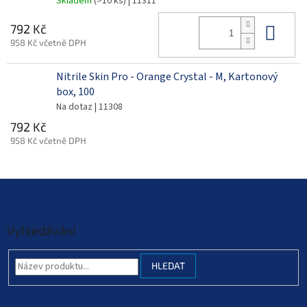
Skladem
(>10 ks)
| 11311
Do 
792 Kč
958 Kč včetně DPH
Nitrile Skin Pro - Orange Crystal - M, Kartonový
box, 100
Na dotaz
| 11308
792 Kč
958 Kč včetně DPH
Z
á
p
a
Vyhledávání
t
í
HLEDAT