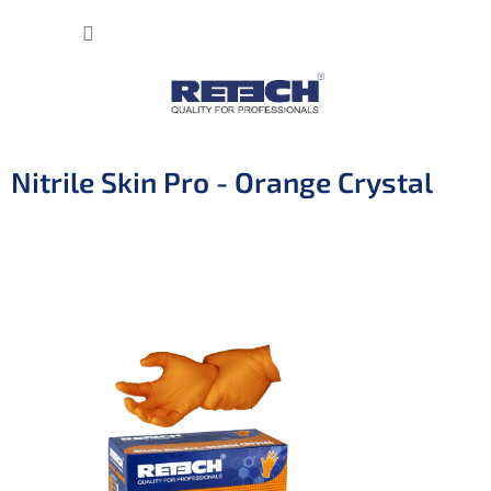
Přejít
NÁKUP
na
obsah
KOŠÍK
Nitrile Skin Pro - Orange Crystal