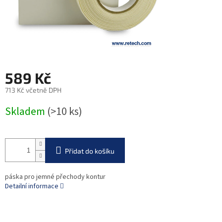
589 Kč
713 Kč včetně DPH
Měrná
Skladem
(>10 ks)
cena:
Přidat do košíku
páska pro jemné přechody kontur
Detailní informace