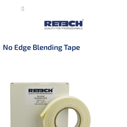
Přejít
NÁKUP
na
obsah
KOŠÍK
No Edge Blending Tape