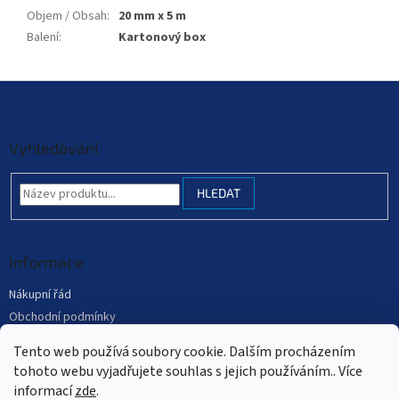
Objem / Obsah
:
20 mm x 5 m
Balení
:
Kartonový box
Z
á
p
a
Vyhledávání
t
í
HLEDAT
Informace
Nákupní řád
Obchodní podmínky
Podmínky ochrany osobních údajů
Tento web používá soubory cookie. Dalším procházením
Mapa serveru
tohoto webu vyjadřujete souhlas s jejich používáním.. Více
informací
zde
.