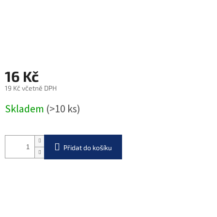
16 Kč
19 Kč včetně DPH
Měrná
Skladem
(>10 ks)
cena:
Přidat do košíku