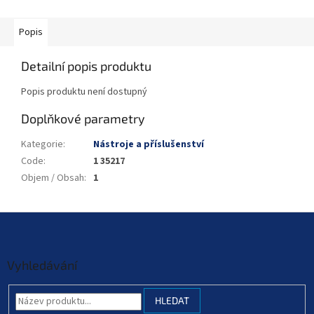
Popis
Detailní popis produktu
Popis produktu není dostupný
Doplňkové parametry
Kategorie
:
Nástroje a příslušenství
Code
:
1 35217
Objem / Obsah
:
1
Z
á
p
a
Vyhledávání
t
í
HLEDAT