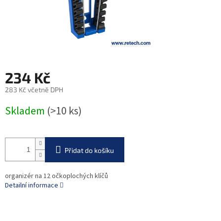
234 Kč
283 Kč včetně DPH
Měrná
Skladem
(>10 ks)
cena:
Přidat do košíku
organizér na 12 očkoplochých klíčů
Detailní informace