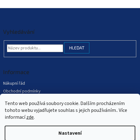
Z
á
p
a
Vyhledávání
t
í
HLEDAT
Informace
Nákupní řád
Obchodní podmínky
Podmínky ochrany osobních údajů
Tento web používá soubory cookie. Dalším procházením
Mapa serveru
tohoto webu vyjadřujete souhlas s jejich používáním.. Více
informací
zde
.
Nastavení
Vytvořil Shoptet