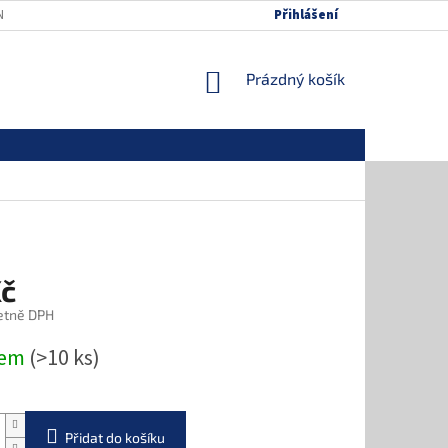
NÍCH ÚDAJŮ
MAPA SERVERU
Přihlášení
NÁKUPNÍ
Prázdný košík
KOŠÍK
Kč
etně DPH
dem
(>10 ks)
Přidat do košíku