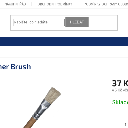
NÁKUPNÍ ŘÁD
OBCHODNÍ PODMÍNKY
PODMÍNKY OCHRANY OSOB
HLEDAT
mer Brush
37 
45 Kč vč
Měrná
Skla
cena: