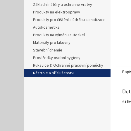
n
Základní nátěry a ochranné vrstvy
e
Produkty na elektroopravy
l
Produkty pro čištění a údržbu klimatizace
Autokosmetika
Produkty na výměnu autoskel
Materiály pro lakovny
Stavební chemie
Prostředky osobní hygieny
Rukavice & Ochranné pracovní pomůcky
Popi
Nástroje a příslušenství
Det
Štět