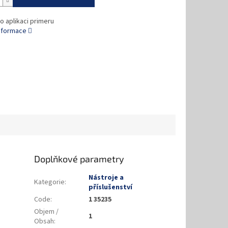
o aplikaci primeru
informace
Doplňkové parametry
Nástroje a
Kategorie
:
příslušenství
Code
:
1 35235
Objem /
1
Obsah
: