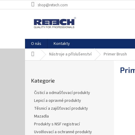
Přejít
shop@retech.com
na
obsah
O nás
Kontakty
Domů
Nástroje a příslušenství
Primer Brush
P
Pri
o
Přeskočit
s
Kategorie
kategorie
t
r
Čisticí a odmašťovací produkty
a
Lepicí a opravné produkty
n
Těsnicí a zajišťovací produkty
n
í
Mazadla
p
Produkty s NSF registrací
a
Uvolňovací a ochranné produkty