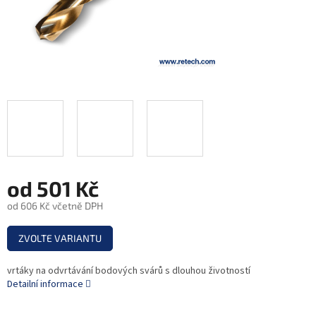
od
501 Kč
od
606 Kč
včetně DPH
Měrná
ZVOLTE VARIANTU
cena:
vrtáky na odvrtávání bodových svárů s dlouhou životností
Detailní informace