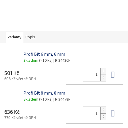
Varianty
Popis
Profi Bit 6 mm, 6 mm
Skladem
(>10 ks)
| R 34436N
Do 
501 Kč
606 Kč včetně DPH
Profi Bit 8 mm, 8 mm
Skladem
(>10 ks)
| R 34478N
Do 
636 Kč
770 Kč včetně DPH