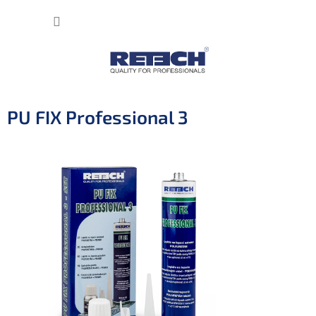
Přejít
NÁKUP
na
obsah
KOŠÍK
PU FIX Professional 3