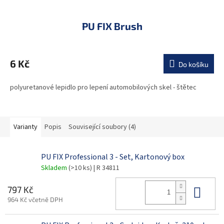
PU FIX Brush
6 Kč
Do košíku
polyuretanové lepidlo pro lepení automobilových skel - štětec
Varianty
Popis
Související soubory (4)
PU FIX Professional 3 - Set, Kartonový box
Skladem
(>10 ks)
| R 34811
Do 
797 Kč
964 Kč včetně DPH