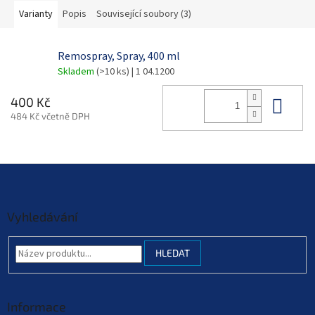
Varianty
Popis
Související soubory (3)
Remospray, Spray, 400 ml
Skladem
(>10 ks)
| 1 04.1200
Do 
400 Kč
484 Kč včetně DPH
Z
á
p
a
Vyhledávání
t
í
HLEDAT
Informace