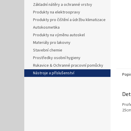
n
Základní nátěry a ochranné vrstvy
e
Produkty na elektroopravy
l
Produkty pro čištění a údržbu klimatizace
Autokosmetika
Produkty na výměnu autoskel
Materiály pro lakovny
Stavební chemie
Prostředky osobní hygieny
Rukavice & Ochranné pracovní pomůcky
Nástroje a příslušenství
Popi
Det
Prof
25cm