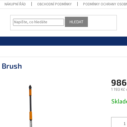
NÁKUPNÍ ŘÁD
OBCHODNÍ PODMÍNKY
PODMÍNKY OCHRANY OSOB
HLEDAT
t Brush
986
1 193 Kč
Měrná
Skla
cena: