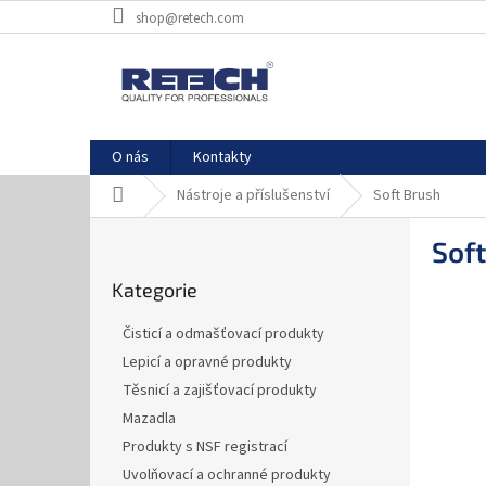
Přejít
shop@retech.com
na
obsah
O nás
Kontakty
Domů
Nástroje a příslušenství
Soft Brush
P
Sof
o
Přeskočit
s
Kategorie
kategorie
t
r
Čisticí a odmašťovací produkty
a
Lepicí a opravné produkty
n
Těsnicí a zajišťovací produkty
n
í
Mazadla
p
Produkty s NSF registrací
a
Uvolňovací a ochranné produkty