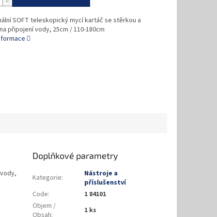
ální SOFT teleskopický mycí kartáč se stěrkou a
na připojení vody, 25cm / 110-180cm
informace
Doplňkové parametry
 vody,
Nástroje a
Kategorie
:
příslušenství
Code
:
1 84101
Objem /
1 ks
Obsah
: