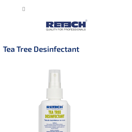
Přejít
NÁKUP
na
obsah
KOŠÍK
Tea Tree Desinfectant