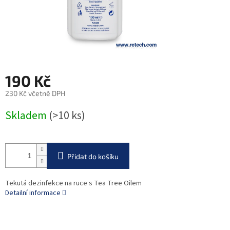
190 Kč
230 Kč včetně DPH
Měrná
Skladem
(>10 ks)
cena:
Přidat do košíku
Tekutá dezinfekce na ruce s Tea Tree Oilem
Detailní informace