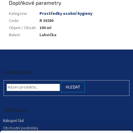
Doplňkové parametry
Kategorie
:
Prostředky osobní hygieny
Code
:
R 30280
Objem / Obsah
:
100 ml
Balení
:
Lahvička
Z
á
p
a
Vyhledávání
t
í
HLEDAT
Informace
Nákupní řád
Obchodní podmínky