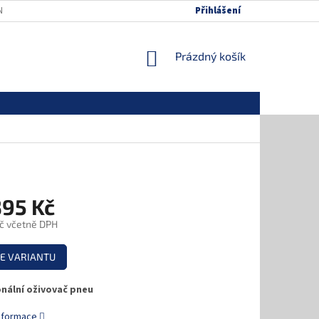
NÍCH ÚDAJŮ
MAPA SERVERU
Přihlášení
NÁKUPNÍ
Prázdný košík
KOŠÍK
395 Kč
č
včetně DPH
E VARIANTU
nální oživovač pneu
informace