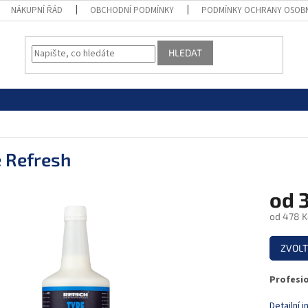
NÁKUPNÍ ŘÁD
OBCHODNÍ PODMÍNKY
PODMÍNKY OCHRANY OSOB
HLEDAT
e Refresh
od
od
478 K
Měrná
ZVOLT
cena:
Profesio
Detailní 