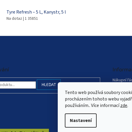
Tyre Refresh – 5 L, Kanystr, 5 l
Na dotaz
| 1 35851
vání
Informa
Nákupní řá
HLEDAT
Obchodní 
Tento web používá soubory cooki
Podmínky 
procházením tohoto webu vyjadřuj
údajů
používáním.. Více informací
zde
.
Mapa serv
Nastavení