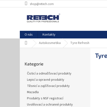
Přejít
shop@retech.com
na
obsah
O nás
Kontakty
Domů
Autokosmetika
Tyre Refresh
P
Tyr
o
Přeskočit
s
Kategorie
kategorie
t
r
Čisticí a odmašťovací produkty
a
Lepicí a opravné produkty
n
Těsnicí a zajišťovací produkty
n
í
Mazadla
p
Produkty s NSF registrací
a
Uvolňovací a ochranné produkty