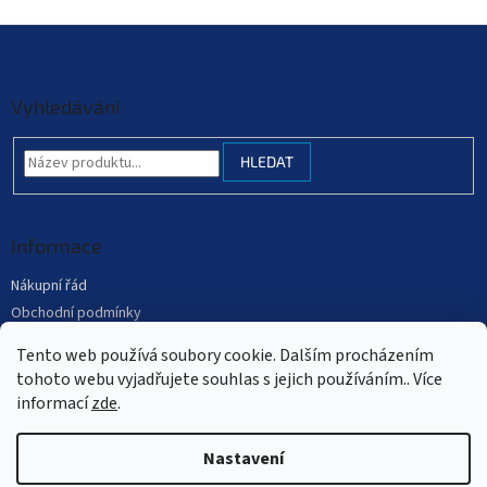
Z
á
p
a
Vyhledávání
t
í
HLEDAT
Informace
Nákupní řád
Obchodní podmínky
Podmínky ochrany osobních údajů
Tento web používá soubory cookie. Dalším procházením
Mapa serveru
tohoto webu vyjadřujete souhlas s jejich používáním.. Více
informací
zde
.
Nastavení
Vytvořil Shoptet