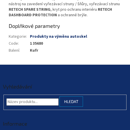
nástroj na zavedení vyřezávací struny / šňůry, vyřezávací strunu
RETECH SPARE STRING
, kryt pro ochranu interiéru
RETECH
DASHBOARD PROTECTION
a ochranné brýle.
Doplňkové parametry
Kategorie
:
Produkty na výměnu autoskel
Code
:
1 35680
Balení
:
Kufr
Z
á
p
a
Vyhledávání
t
í
HLEDAT
Informace