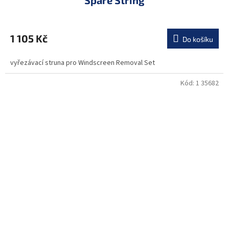
Spare String
1 105 Kč
Do košíku
vyřezávací struna pro Windscreen Removal Set
Kód:
1 35682