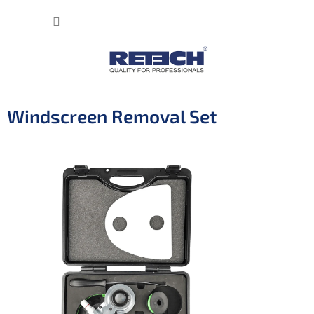
Přejít
NÁKUP
na
obsah
KOŠÍK
Windscreen Removal Set