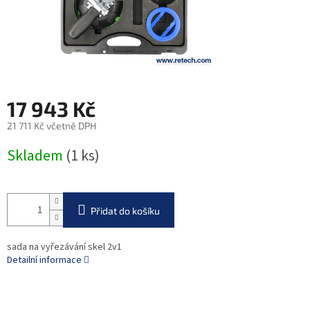
17 943 Kč
21 711 Kč včetně DPH
Měrná
Skladem
(1 ks)
cena:
Přidat do košíku
sada na vyřezávání skel 2v1
Detailní informace