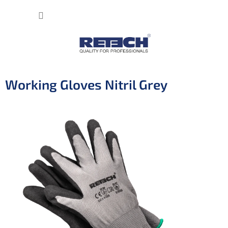
Přejít
NÁKUP
na
obsah
KOŠÍK
Working Gloves Nitril Grey