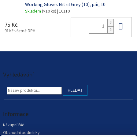
Working Gloves Nitril Grey (10), pár, 10
Skladem
(>10 ks)
| 10110
Do 
75 Kč
91 Kč včetně DPH
Z
á
p
a
Vyhledávání
t
í
HLEDAT
Informace
Nákupní řád
Obchodní podmínky